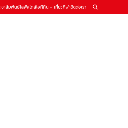
ะชาสัมพันธ์
ไลฟ์สไตล์
ไอที
กิน – เที่ยว
กีฬา
ติดต่อเรา