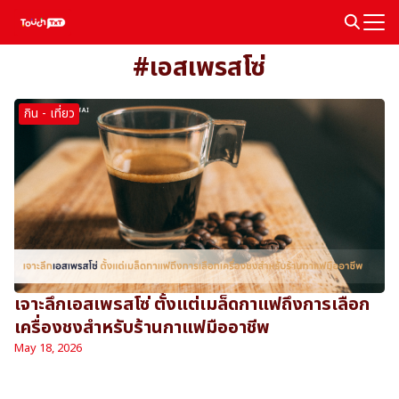
Skip
to
Search
content
#เอสเพรสโซ่
for:
กิน - เที่ยว
เจาะลึกเอสเพรสโซ่ ตั้งแต่เมล็ดกาแฟถึงการเลือก
เครื่องชงสำหรับร้านกาแฟมืออาชีพ
May 18, 2026