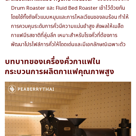
Drum Roaster และ Fluid Bed Roaster เข้าไว้ด้วยกัน
โดยใช้ทั้งถังคั่วแบบหมุนและการไหลเวียนของลมร้อน ทำให้
การควบคุมระดับการคั่วมีความแม่นยำสูง ส่งผลให้เมล็ด
กาแฟมีรสชาติที่ลุ่มลึก เหมาะสำหรับโรงคั่วที่ต้องการ
พัฒนาโปรไฟล์การคั่วให้โดดเด่นและมีเอกลักษณ์เฉพาะตัว
บทบาทของเครื่องคั่วกาแฟใน
กระบวนการผลิตกาแฟคุณภาพสูง