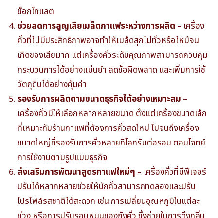
ช็อกโกแลต
ช่วยลดการสูญเสียเมล็ดกาแฟระหว่างการผลิต
– เครื่อง
คั่วที่ไม่มีประสิทธิภาพอาจทำให้เมล็ดสุกไม่ทั่วหรือไหม้จน
เกิดของเสียมาก แต่เครื่องคั่วระดับคุณภาพสามารถควบคุม
กระบวนการได้อย่างแม่นยำ ลดข้อผิดพลาด และเพิ่มการใช้
วัตถุดิบได้อย่างคุ้มค่า
รองรับการผลิตตามขนาดธุรกิจได้อย่างเหมาะสม
–
เครื่องคั่วมีให้เลือกหลากหลายขนาด ตั้งแต่เครื่องขนาดเล็ก
ที่เหมาะกับร้านกาแฟที่ต้องการคั่วสดใหม่ ไปจนถึงเครื่อง
ขนาดใหญ่ที่รองรับการคั่วหลายกิโลกรัมต่อรอบ ตอบโจทย์
การใช้งานตามรูปแบบธุรกิจ
ส่งเสริมการพัฒนาสูตรกาแฟใหม่ๆ
– เครื่องคั่วที่มีฟีเจอร์
ปรับได้หลากหลายช่วยให้นักคั่วสามารถทดลองและปรับ
โปรไฟล์รสชาติได้สะดวก เช่น การเปลี่ยนอุณหภูมิในแต่ละ
ช่วง หรือการปรับรอบหมุนของถังคั่ว ซึ่งช่วยในการดึงกลิ่น