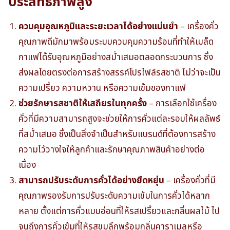
ประสิทธิภาพสูง
ควบคุมอุณหภูมิและระยะเวลาได้อย่างแม่นยำ
– เครื่องคั่ว
คุณภาพดีมักมาพร้อมระบบควบคุมความร้อนที่ทำให้เมล็ด
กาแฟได้รับอุณหภูมิอย่างสม่ำเสมอตลอดกระบวนการ ซึ่ง
ส่งผลโดยตรงต่อการสร้างสรรค์โปรไฟล์รสชาติ ไม่ว่าจะเป็น
ความเปรี้ยว ความหวาน หรือความเข้มของกาแฟ
ช่วยรักษารสชาติให้เสถียรในทุกครั้ง
– การเลือกใช้เครื่อง
คั่วที่มีความสามารถสูงจะช่วยให้การคั่วแต่ละรอบให้ผลลัพธ์
ที่สม่ำเสมอ ซึ่งเป็นสิ่งจำเป็นสำหรับแบรนด์ที่ต้องการสร้าง
ความไว้วางใจให้ลูกค้าและรักษาคุณภาพสินค้าอย่างต่อ
เนื่อง
สามารถปรับระดับการคั่วได้อย่างยืดหยุ่น
– เครื่องคั่วที่มี
คุณภาพรองรับการปรับระดับความเข้มในการคั่วได้หลาก
หลาย ตั้งแต่การคั่วแบบอ่อนที่ให้รสเปรี้ยวและกลิ่นผลไม้ ไป
จนถึงการคั่วเข้มที่ให้รสขมลึกพร้อมกลิ่นคาราเมลหรือ