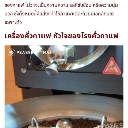
ของกาแฟ ไม่ว่าจะเป็นความหวาน รสที่ซับซ้อน หรือความนุ่ม
นวล ซึ่งทั้งหมดนี้คือสิ่งที่ทำให้กาแฟแต่ละถ้วยมีเอกลักษณ์
เฉพาะตัว
เครื่องคั่วกาแฟ หัวใจของโรงคั่วกาแฟ