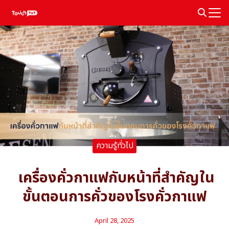
Skip
to
Search
content
for:
ความรู้ทั่วไป
เครื่องคั่วกาแฟกับหน้าที่สำคัญใน
ขั้นตอนการคั่วของโรงคั่วกาแฟ
April 28, 2025