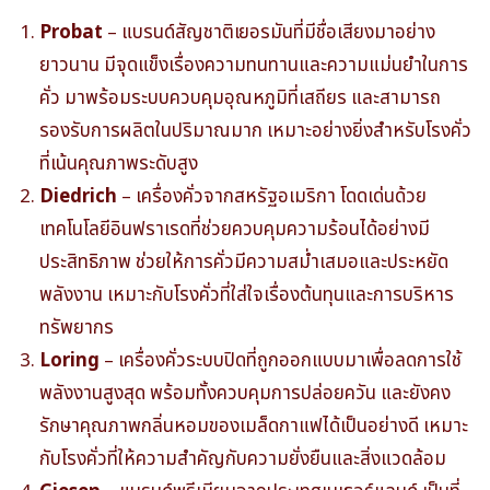
Probat
– แบรนด์สัญชาติเยอรมันที่มีชื่อเสียงมาอย่าง
ยาวนาน มีจุดแข็งเรื่องความทนทานและความแม่นยำในการ
คั่ว มาพร้อมระบบควบคุมอุณหภูมิที่เสถียร และสามารถ
รองรับการผลิตในปริมาณมาก เหมาะอย่างยิ่งสำหรับโรงคั่ว
ที่เน้นคุณภาพระดับสูง
Diedrich
– เครื่องคั่วจากสหรัฐอเมริกา โดดเด่นด้วย
เทคโนโลยีอินฟราเรดที่ช่วยควบคุมความร้อนได้อย่างมี
ประสิทธิภาพ ช่วยให้การคั่วมีความสม่ำเสมอและประหยัด
พลังงาน เหมาะกับโรงคั่วที่ใส่ใจเรื่องต้นทุนและการบริหาร
ทรัพยากร
Loring
– เครื่องคั่วระบบปิดที่ถูกออกแบบมาเพื่อลดการใช้
พลังงานสูงสุด พร้อมทั้งควบคุมการปล่อยควัน และยังคง
รักษาคุณภาพกลิ่นหอมของเมล็ดกาแฟได้เป็นอย่างดี เหมาะ
กับโรงคั่วที่ให้ความสำคัญกับความยั่งยืนและสิ่งแวดล้อม