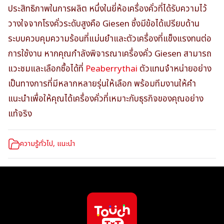
ประสิทธิภาพในการผลิต หนึ่งในยี่ห้อเครื่องคั่วที่ได้รับความไว้
วางใจจากโรงคั่วระดับสูงคือ Giesen ซึ่งมีข้อได้เปรียบด้าน
ระบบควบคุมความร้อนที่แม่นยำและตัวเครื่องที่แข็งแรงทนต่อ
การใช้งาน หากคุณกำลังพิจารณาเครื่องคั่ว Giesen สามารถ
แวะชมและเลือกซื้อได้ที่
Peaberrythai
ตัวแทนจำหน่ายอย่าง
เป็นทางการที่มีหลากหลายรุ่นให้เลือก พร้อมทีมงานให้คำ
แนะนำเพื่อให้คุณได้เครื่องคั่วที่เหมาะกับธุรกิจของคุณอย่าง
แท้จริง
ความรู้ทั่วไป
,
แนะนำ