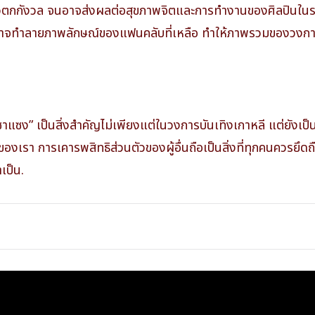
ือวิตกกังวล จนอาจส่งผลต่อสุขภาพจิตและการทำงานของศิลปินใน
ยังอาจทำลายภาพลักษณ์ของแฟนคลับที่เหลือ ทำให้ภาพรวมของวงก
าแซง” เป็นสิ่งสำคัญไม่เพียงแต่ในวงการบันเทิงเกาหลี แต่ยังเป็
ของเรา การเคารพสิทธิส่วนตัวของผู้อื่นถือเป็นสิ่งที่ทุกคนควรยึดถื
เป็น.