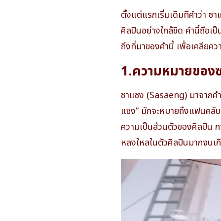
ตั้งแต่แรกเริ่มเดิมทีคำว่า 
ศิลปินอย่างใกล้ชิด คำนี้ถือเ
ถึงที่มาของคำนี้ เพื่อเคลียค
1.ความหมายของ
ซาแซง (Sasaeng) มาจากคำในภ
แซง” มักจะหมายถึงแฟนคลับท
ความเป็นส่วนตัวของศิลปิน กา
หลงใหลในตัวศิลปินมากจนเก