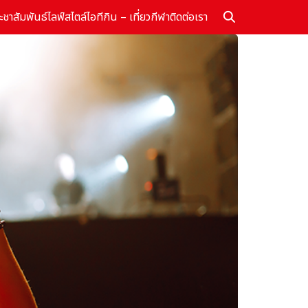
ะชาสัมพันธ์
ไลฟ์สไตล์
ไอที
กิน – เที่ยว
กีฬา
ติดต่อเรา