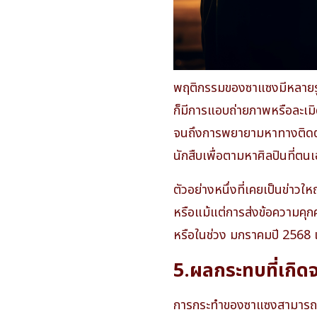
พฤติกรรมของซาแซงมีหลายรูปแ
ก็มีการแอบถ่ายภาพหรือละเมิ
จนถึงการพยายามหาทางติดต่อ
นักสืบเพื่อตามหาศิลปินที่ตน
ตัวอย่างหนึ่งที่เคยเป็นข่าวให
หรือแม้แต่การส่งข้อความคุก
หรือในช่วง มกราคมปี 2568 เอ
5.ผลกระทบที่เกิ
การกระทำของซาแซงสามารถส่