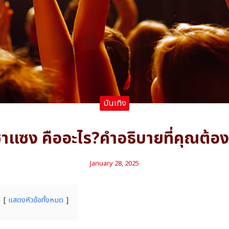
บันเทิง
าแซง คืออะไร?คำอธิบายที่คุณต้องร
January 28, 2025
แสดงหัวข้อทั้งหมด