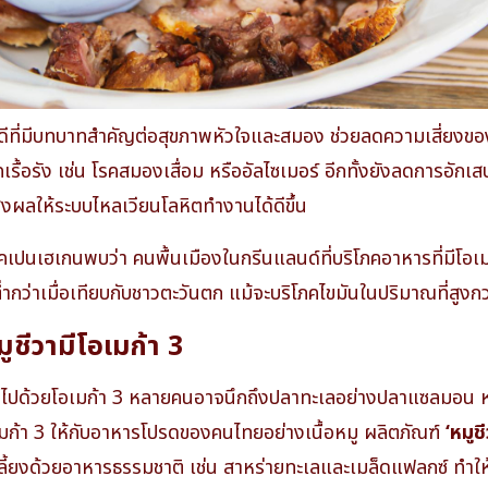
ดีที่มีบทบาทสำคัญต่อสุขภาพหัวใจและสมอง ช่วยลดความเสี่ยงข
เรื้อรัง เช่น โรคสมองเสื่อม หรืออัลไซเมอร์ อีกทั้งยังลดการอัก
ส่งผลให้ระบบไหลเวียนโลหิตทำงานได้ดีขึ้น
ปนเฮเกนพบว่า คนพื้นเมืองในกรีนแลนด์ที่บริโภคอาหารที่มีโอเมก้
ว่าเมื่อเทียบกับชาวตะวันตก แม้จะบริโภคไขมันในปริมาณที่สูงกว
ชีวามีโอเมก้า 3
มไปด้วยโอเมก้า 3 หลายคนอาจนึกถึงปลาทะเลอย่างปลาแซลมอน หรื
อเมก้า 3 ให้กับอาหารโปรดของคนไทยอย่างเนื้อหมู ผลิตภัณฑ์
‘หมูช
ยงด้วยอาหารธรรมชาติ เช่น สาหร่ายทะเลและเมล็ดแฟลกซ์ ทำให้เ