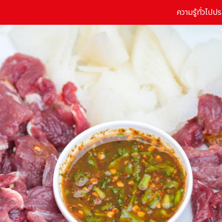
ความรู้ทั่วไป
ปร
arch
r: