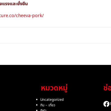
ข็งแรงและยั่งยืน
ture.co/cheeva-pork/
หมวดหมู่
ช่
Uncategorized
กิน – เที่ยว
กีฬา