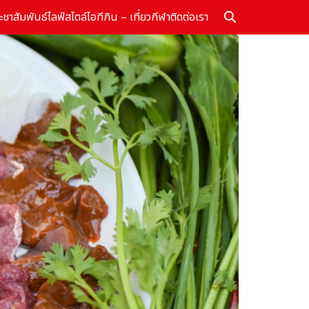
ะชาสัมพันธ์
ไลฟ์สไตล์
ไอที
กิน – เที่ยว
กีฬา
ติดต่อเรา