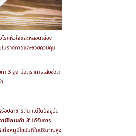
องโรคหัวใจและหลอดเลือด
เสบในร่างกายและช่วยควบคุม
า 3 สูง มีอัตราการเสียชีวิต
่า
อปลาซาร์ดีน แต่ในปัจจุบัน
ีวามีโอเมก้า 3’
ได้รับการ
นื้อหมูมีไขมันดีในปริมาณสูง